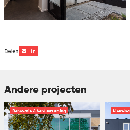
Delen:
Andere projecten
Renovatie & Verduurzaming
Nieuwbo