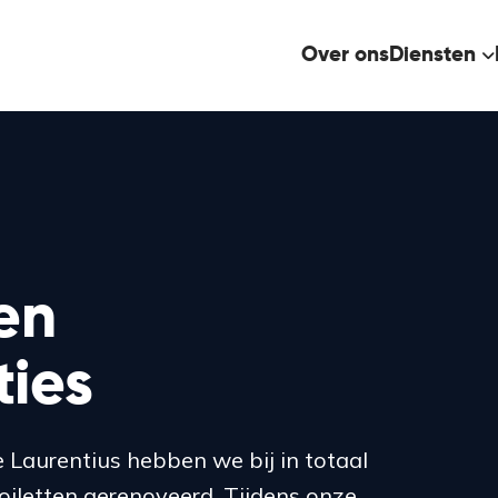
Over ons
Diensten
en
ties
 Laurentius hebben we bij in totaal
iletten gerenoveerd. Tijdens onze