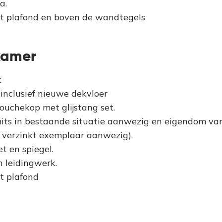
a.
t plafond en boven de wandtegels
kamer
k
inclusief nieuwe dekvloer
chekop met glijstang set.
mits in bestaande situatie aanwezig en eigendom van
 verzinkt exemplaar aanwezig).
t en spiegel.
n leidingwerk.
t plafond