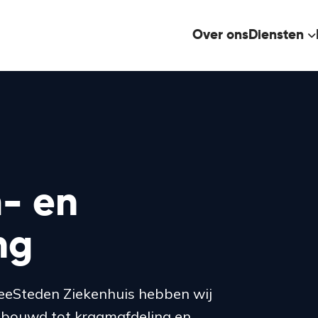
Over ons
Diensten
- en
ng
weeSteden Ziekenhuis hebben wij
ebouwd tot kraamafdeling en