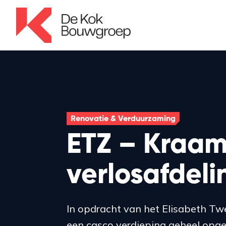
Renovatie & Verduurzaming
ETZ – Kraam
verlosafdeli
In opdracht van het Elisabeth T
een casco verdieping geheel opg