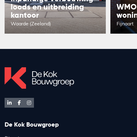
loods en uitbreiding
WMO-
kantoor
woni
Waarde (Zeeland)
Fijnaart
De Kok Bouwgroep