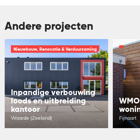
Andere projecten
Nieuwbouw, Renovatie & Verduurzaming
Inpandige verbouwing
loods en uitbreiding
WMO-
kantoor
woni
Waarde (Zeeland)
Fijnaart