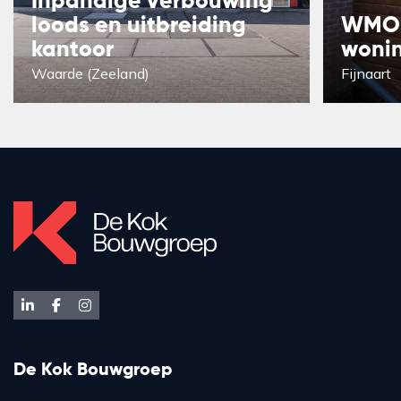
Inpandige verbouwing
loods en uitbreiding
WMO-
kantoor
woni
Waarde (Zeeland)
Fijnaart
De Kok Bouwgroep