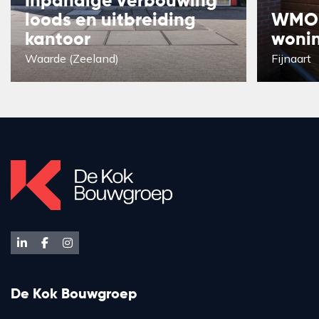
Inpandige verbouwing
loods en uitbreiding
WMO-
kantoor
woni
Waarde (Zeeland)
Fijnaart
De Kok Bouwgroep