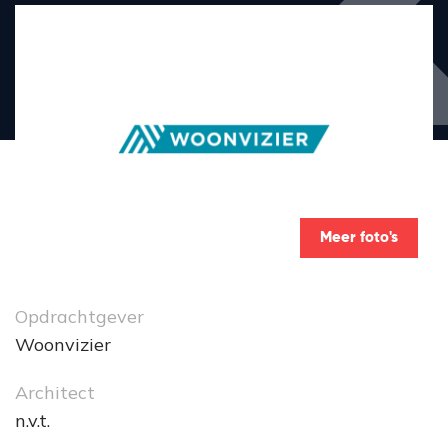
Meer foto's
Opdrachtgever
Woonvizier
Architect
n.v.t.